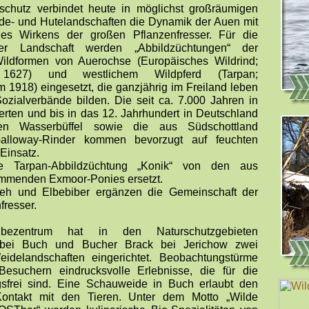
schutz verbindet heute in möglichst großräumigen
de- und Hutelandschaften die Dynamik der Auen mit
es Wirkens der großen Pflanzenfresser. Für die
er Landschaft werden „Abbildzüchtungen“ der
Wildformen von Auerochse (Europäisches Wildrind;
 1627) und westlichem Wildpferd (Tarpan;
 1918) eingesetzt, die ganzjährig im Freiland leben
ozialverbände bilden. Die seit ca. 7.000 Jahren in
erten und bis in das 12. Jahrhundert in Deutschland
eten Wasserbüffel sowie die aus Südschottland
lloway-Rinder kommen bevorzugt auf feuchten
Einsatz.
e Tarpan-Abbildzüchtung „Konik“ von den aus
mmenden Exmoor-Ponies ersetzt.
eh und Elbebiber ergänzen die Gemeinschaft der
fresser.
ezentrum hat in den Naturschutzgebieten
 bei Buch und Bucher Brack bei Jerichow zwei
idelandschaften eingerichtet. Beobachtungstürme
Besuchern eindrucksvolle Erlebnisse, die für die
ngsfrei sind. Eine Schauweide in Buch erlaubt den
Kontakt mit den Tieren. Unter dem Motto „Wilde