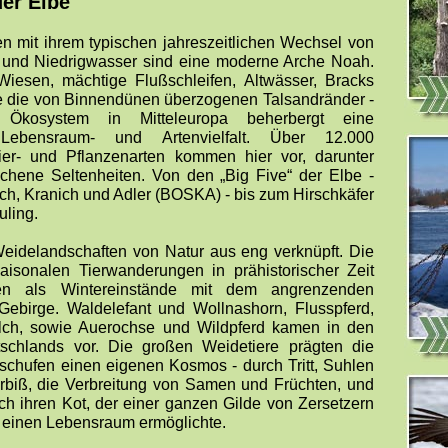
der Elbe
en mit ihrem typischen jahreszeitlichen Wechsel von
 und Niedrigwasser sind eine moderne Arche Noah.
iesen, mächtige Flußschleifen, Altwässer, Bracks
e die von Binnendünen überzogenen Talsandränder -
 Ökosystem in Mitteleuropa beherbergt eine
 Lebensraum- und Artenvielfalt. Über 12.000
ier- und Pflanzenarten kommen hier vor, darunter
chene Seltenheiten. Von den „Big Five“ der Elbe -
orch, Kranich und Adler (BOSKA) - bis zum Hirschkäfer
ling.
eidelandschaften von Natur aus eng verknüpft. Die
aisonalen Tierwanderungen in prähistorischer Zeit
n als Wintereinstände mit dem angrenzenden
Gebirge. Waldelefant und Wollnashorn, Flusspferd,
Elch, sowie Auerochse und Wildpferd kamen in den
tschlands vor. Die großen Weidetiere prägten die
schufen einen eigenen Kosmos - durch Tritt, Suhlen
rbiß, die Verbreitung von Samen und Früchten, und
rch ihren Kot, der einer ganzen Gilde von Zersetzern
e) einen Lebensraum ermöglichte.