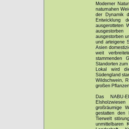
Moderner Natur
naturnahen Wei
der Dynamik d
Entwicklung d
ausgerotteten 
ausgestorben
ausgestorben um
und arteigene S
Asien domestizi
weit verbreit
stammenden Ga
Standorten zum 
Lokal wird di
Südengland sta
Wildschwein, R
großen Pflanzen
Das NABU-Elb
Elsholzwiesen
großräumige We
gestatten den 
Tierwelt störu
unmittelbaren 