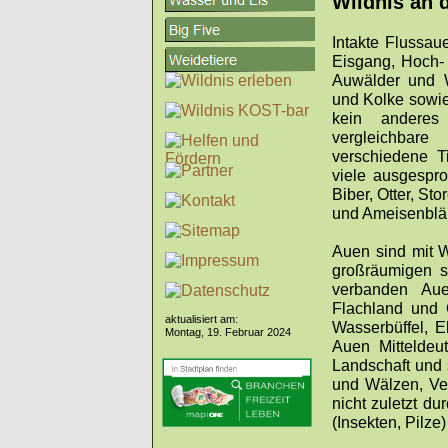
Wildnis an 
Intakte Flussau
Eisgang, Hoch-
Auwälder und W
und Kolke sowi
kein anderes
vergleichbare
verschiedene T
viele ausgespro
Biber, Otter, St
und Ameisenbläu
Auen sind mit W
großräumigen s
verbanden Aue
Flachland und 
aktualisiert am:
Wasserbüffel, 
Montag, 19. Februar 2024
Auen Mitteldeu
Landschaft und 
und Wälzen, Ve
nicht zuletzt du
(Insekten, Pilz